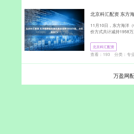
北京科汇配资 东方海
11月10日，东方海洋
价方式共计减持1958万股
北京科汇配资
查看：
193
分类：
专
万盈网