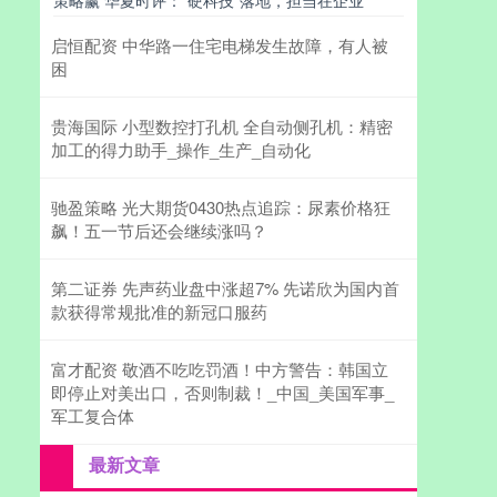
策略赢 华夏时评：“硬科技”落地，担当在企业
启恒配资 中华路一住宅电梯发生故障，有人被
困
贵海国际 小型数控打孔机 全自动侧孔机：精密
加工的得力助手_操作_生产_自动化
驰盈策略 光大期货0430热点追踪：尿素价格狂
飙！五一节后还会继续涨吗？
第二证券 先声药业盘中涨超7% 先诺欣为国内首
款获得常规批准的新冠口服药
富才配资 敬酒不吃吃罚酒！中方警告：韩国立
即停止对美出口，否则制裁！_中国_美国军事_
军工复合体
最新文章