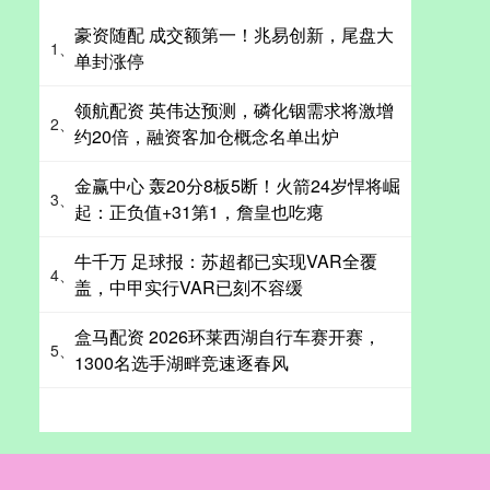
豪资随配 成交额第一！兆易创新，尾盘大
1、
单封涨停
领航配资 英伟达预测，磷化铟需求将激增
2、
约20倍，融资客加仓概念名单出炉
金赢中心 轰20分8板5断！火箭24岁悍将崛
3、
起：正负值+31第1，詹皇也吃瘪
牛千万 足球报：苏超都已实现VAR全覆
4、
盖，中甲实行VAR已刻不容缓
盒马配资 2026环莱西湖自行车赛开赛，
5、
1300名选手湖畔竞速逐春风